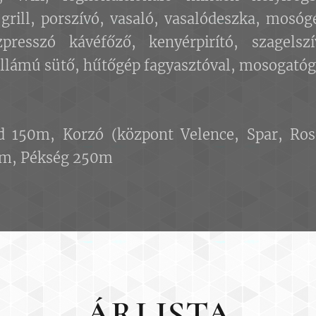
grill, porszívó, vasaló, vasalódeszka, mosóg
presszó kávéfőző, kenyérpirító, szagelsz
llámú sütő, hűtőgép fagyasztóval, mosogatóg
nd 150m, Korzó (központ Velence, Spar, R
5m, Pékség 250m
ÁRLISTA