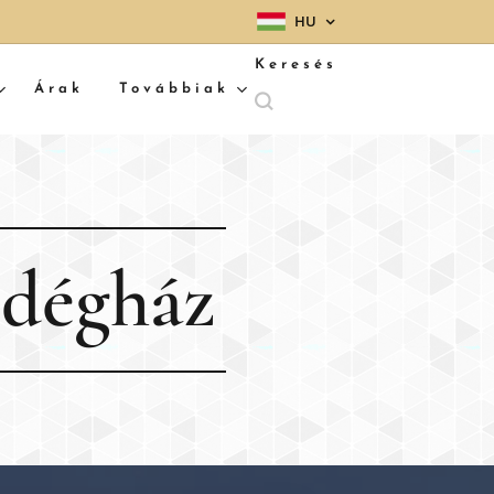
HU
Keresés
Árak
Továbbiak
ndégház