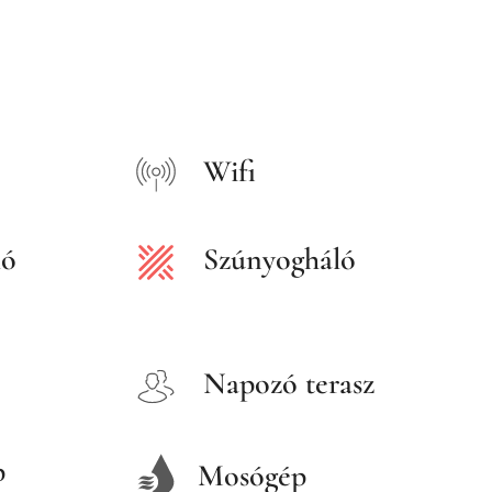
Wifi
ló
Szúnyogháló
Napozó terasz
p
Mosógép