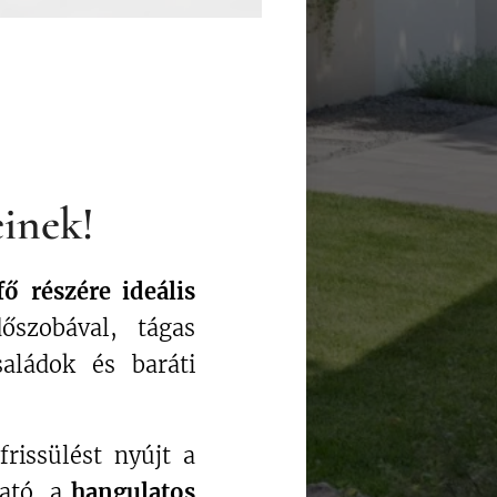
inek!
fő részére ideális
szobával, tágas
aládok és baráti
rissülést nyújt a
ható, a
hangulatos