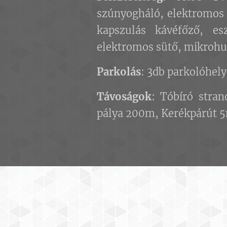
szúnyogháló, elektromos 
kapszulás kávéfőző, esz
elektromos sütő, mikrohu
Parkolás
: 3db parkolóhely
Távoságok
: Tóbíró stra
pálya 200m, Kerékpárút 