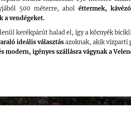
jából 500 méterre, ahol
éttermek, kávézó
k a vendégeket.
lenül kerékpárút halad el, így a környék bicik
araló ideális választás
azoknak, akik vízparti
és modern,
i
gényes szállásra vágynak a Velen