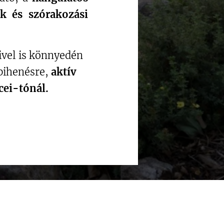
k és szórakozási
livel is könnyedén
 pihenésre,
aktív
cei-tónál.