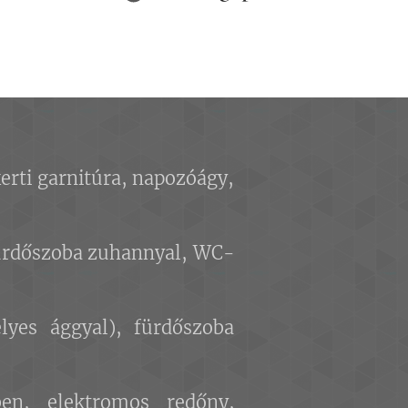
erti garnitúra, napozóágy,
 fürdőszoba zuhannyal, WC-
lyes ággyal), fürdőszoba
en, elektromos redőny,