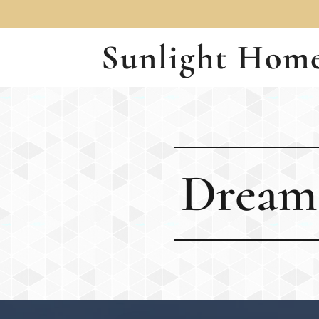
Sunlight Hom
Velence
Dreama