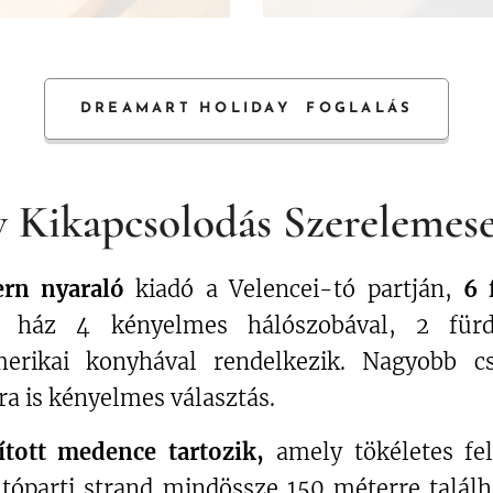
DREAMART HOLIDAY FOGLALÁS
v Kikapcsolodás Szerelemese
ern nyaraló
kiadó a Velencei-tó partján,
6 
ház 4 kényelmes hálószobával, 2 fürdő
merikai konyhával rendelkezik. Nagyobb cs
a is kényelmes választás.
ított medence tartozik,
amely tökéletes felf
 tóparti strand mindössze 150 méterre talál