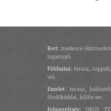
Kert
: medence (körmedence
napernyő.
Földszint
: terasz, nappal
vel.
Emelet
: terasz, hálószo
fürdőkáddal, külön wc.
Felszereltség:
OKOS TV, W