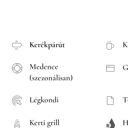
Kerékpárút
K
Medence
G
(szezonálisan)
Légkondi
T
Kerti grill
H