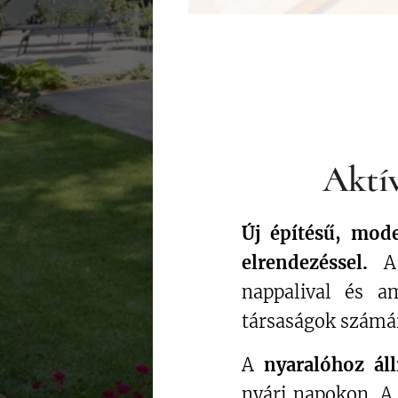
Aktí
Új építésű, mod
elrendezéssel.
A 
nappalival és a
társaságok számár
A
n
yaralóhoz áll
nyári napokon. A