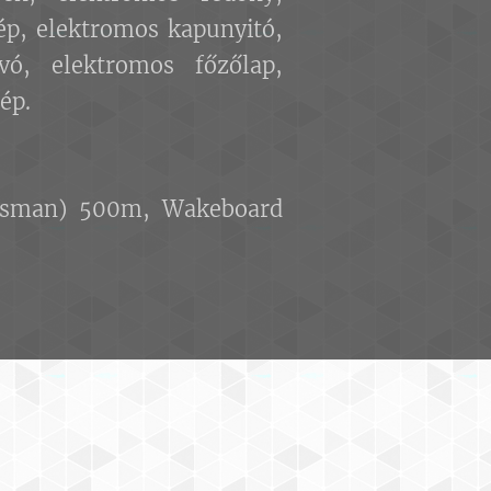
ép, elektromos kapunyitó,
ívó, elektromos főzőlap,
ép.
ossman) 500m, Wakeboard