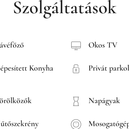
Szolgáltatások
ávéfőző
Okos TV
épesített Konyha
Privát parko
örölközők
Napágyak
űtőszekrény
Mosogatógé