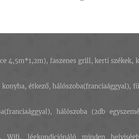
 4,5m*1,2m), faszenes grill, kerti székek, k
i, konyha, étkező, hálószoba(franciaággyal),
ba(franciaággyal), hálószoba (2db egyszemé
ifi, légkondiciónáló minden helyiségb