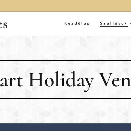
es
Kezdőlap
Szállások
rt Holiday Ve