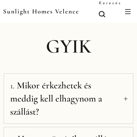
Keresés
Sunlight Homes Velence
GYIK
Mikor érkezhetek és
1.
meddig kell elhagynom a
szállást?
A lefoglalt apartmant az érkezés
napján 15h – 18h között lehet