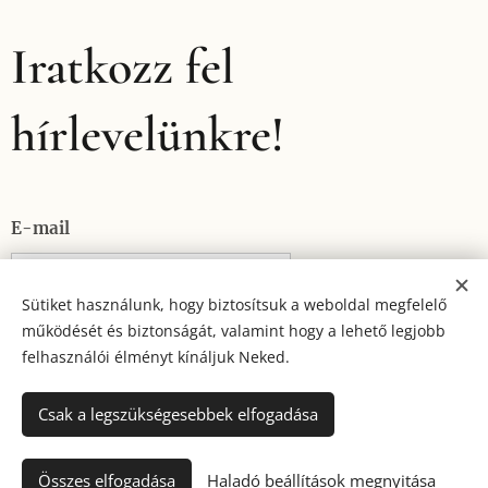
Iratkozz fel
hírlevelünkre!
E-mail
Sütiket használunk, hogy biztosítsuk a weboldal megfelelő
működését és biztonságát, valamint hogy a lehető legjobb
KÜLDÉS
felhasználói élményt kínáljuk Neked.
Csak a legszükségesebbek elfogadása
Mindent jogfenntartva SolTours Kft 2026
Sütik
Nyelvek
Összes elfogadása
Haladó beállítások megnyitása