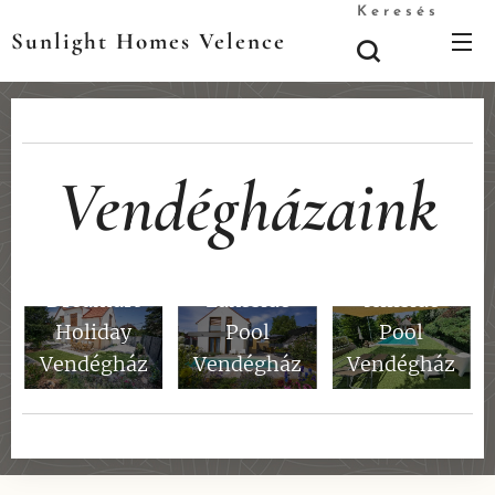
Keresés
Sunlight Homes Velence
Vendégházaink
Dreamart
Lakeside
Hillside
Holiday
Pool
Pool
Vendégház
Vendégház
Vendégház