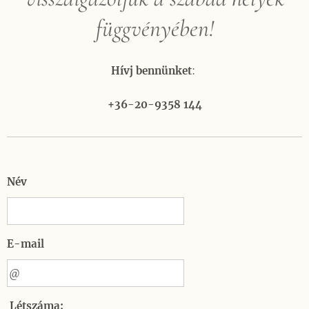
függvényében!
Hívj bennünket
:
+36-20-9358 144
Név
E-mail
Létszáma: