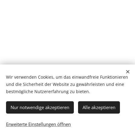
Wir verwenden Cookies, um das einwandfreie Funktionieren
und die Sicherheit der Website zu gewährleisten und eine
bestmögliche Nutzererfahrung zu bieten.
Minden jog fenntartva 2026
Cookies
Nur notwendige akzeptieren
Alle akzeptieren
Sprachen
Erweiterte Einstellungen öffnen
Magyar
Deutsch