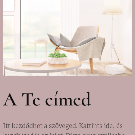
A Te címed
Itt kezdődhet a szöveged. Kattints ide, és