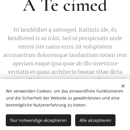
A Te címed
Itt kezdődhet a szöveged. Kattints ide, és
kezdheted is az írást. Sed ut perspiciatis unde
omnis iste natus error sit voluptatem
accusantium doloremque laudantium totam rem
aperiam eaque ipsa quae ab illo inventore
veritatis et quasi architecto beatae vitae dicta
sunt explicabo nemo enim ipsam voluptatem.
Wir verwenden Cookies, um das einwandfreie Funktionieren
und die Sicherheit der Website zu gewährleisten und eine
bestmögliche Nutzererfahrung zu bieten.
Minden jog fenntartva 2026
Cookies
Nur notwendige akzeptieren
Alle akzeptieren